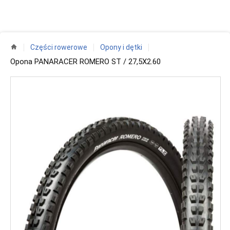
Części rowerowe
Opony i dętki
Opona PANARACER ROMERO ST / 27,5X2.60