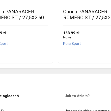
na PANARACER
Opona PANARACER
ERO ST / 27,5X2.60
ROMERO ST / 27,5X2
9 zł
163.99 zł
Nowy
Sport
PolarSport
e ogłoszeń
Jak to działa?
21)
Integracja sklepu internet