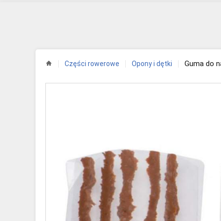
Guma do n
Części rowerowe
Opony i dętki