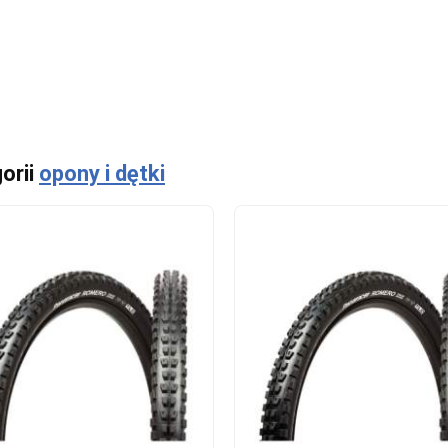
orii
opony i dętki