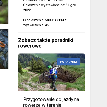
Ostatnio online:
6 lut 2023
Ogłoszenie wystawione do:
31 gru
2022
ID ogłoszenia:
58003421137111
Wyświetlenia:
45
Zobacz także poradniki
rowerowe
PORADNIKI
Przygotowanie do jazdy na
rowerze w terenie