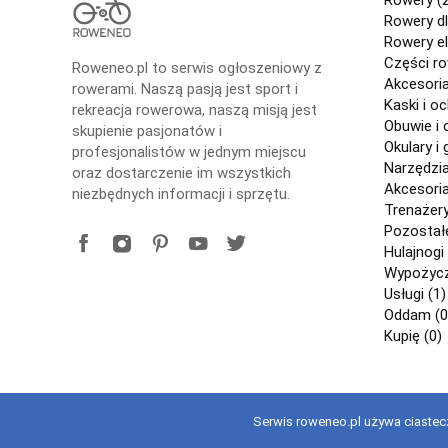
Rowery dl
Rowery el
Części r
Roweneo.pl to serwis ogłoszeniowy z
Akcesori
rowerami. Naszą pasją jest sport i
Kaski i o
rekreacja rowerowa, naszą misją jest
Obuwie i 
skupienie pasjonatów i
Okulary i 
profesjonalistów w jednym miejscu
Narzędzi
oraz dostarczenie im wszystkich
Akcesori
niezbędnych informacji i sprzętu.
Trenażery
Pozostałe
Hulajnogi 
Wypożycza
Usługi (1)
Oddam (0
Kupię (0)
Serwis roweneo.pl używa ciastecz
Copyright © 2021 roweneo.pl Wszelkie prawa zastrzeżone. Korzy