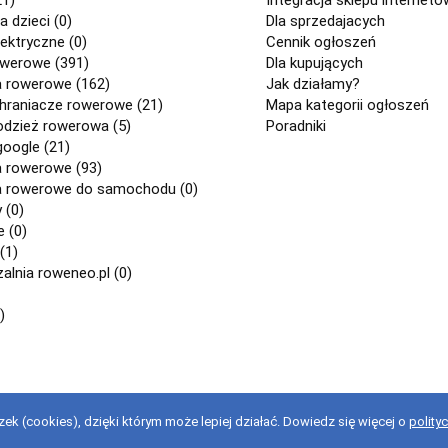
a dzieci (0)
Dla sprzedajacych
ektryczne (0)
Cennik ogłoszeń
owerowe (391)
Dla kupujących
a rowerowe (162)
Jak działamy?
chraniacze rowerowe (21)
Mapa kategorii ogłoszeń
odzież rowerowa (5)
Poradniki
google (21)
a rowerowe (93)
a rowerowe do samochodu (0)
 (0)
 (0)
(1)
lnia roweneo.pl (0)
)
ek (cookies), dzięki którym może lepiej działać. Dowiedz się więcej o
polity
stanie z serwisu oznacza akceptację regulaminu.
regulaminu
.