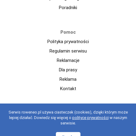
Poradniki
Pomoc
Polityka prywatności
Regulamin serwisu
Reklamacje
Dla prasy
Reklama
Kontakt
Copyright © 2021 roweneo.pl Wszelkie prawa zastrzeżone.
Serwis roweneo.pl używa ciasteczek (cookies), dzięki którym może
Korzystanie z serwisu oznacza akceptację regulaminu.
regulaminu
.
lepiej działać. Dowiedz się więcej o
polityce prywatności
w naszym
serwisie.