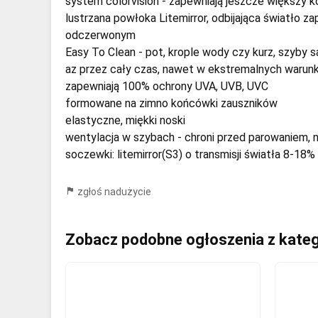
system colorvision - zapewniają jeszcze większy 
lustrzana powłoka Litemirror, odbijająca światło
odczerwonym
Easy To Clean - pot, krople wody czy kurz, szyby 
az przez cały czas, nawet w ekstremalnych warun
zapewniają 100% ochrony UVA, UVB, UVC
formowane na zimno końcówki zauszników
elastyczne, miękki noski
wentylacja w szybach - chroni przed parowaniem, ni
soczewki: litemirror(S3) o transmisji światła 8-18%
zgłoś nadużycie
Zobacz podobne ogłoszenia z kateg