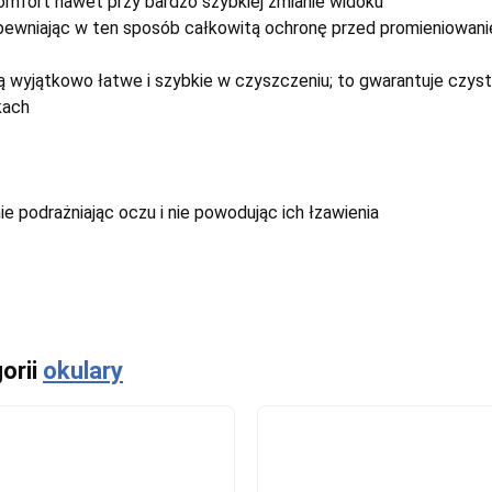
komfort nawet przy bardzo szybkiej zmianie widoku
 zapewniając w ten sposób całkowitą ochronę przed promieniowan
są wyjątkowo łatwe i szybkie w czyszczeniu; to gwarantuje czyst
kach
e podrażniając oczu i nie powodując ich łzawienia
orii
okulary