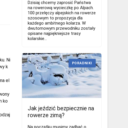
Dzisiaj chcemy zaprosić Państwa
na rowerową wycieczkę po Alpach.
100 przełęczy alpejskich na rowerze
szosowym to propozycja dla
każdego ambitnego kolarza. W
dwutomowym przewodniku zostały
opisane najpiękniejsze trasy
kolarskie...
u. Ni
PORADNIKI
owy k
ma el
rwony
m ko
Jak jeździć bezpiecznie na
rowerze zimą?
odzaj
Na początku musimy zadbać o