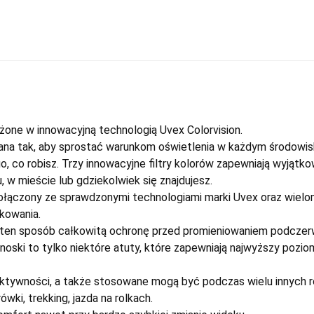
one w innowacyjną technologią Uvex Colorvision.
ana tak, aby sprostać warunkom oświetlenia w każdym środowisk
go, co robisz. Trzy innowacyjne filtry kolorów zapewniają wyjątk
 w mieście lub gdziekolwiek się znajdujesz.
ołączony ze sprawdzonymi technologiami marki Uvex oraz wielo
kowania.
 w ten sposób całkowitą ochronę przed promieniowaniem podcze
noski to tylko niektóre atuty, które zapewniają najwyższy pozio
aktywności, a także stosowane mogą być podczas wielu innych r
ki, trekking, jazda na rolkach.