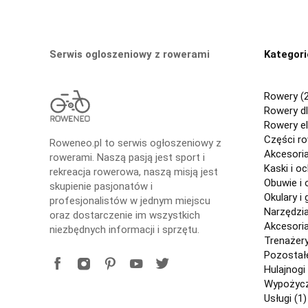
Serwis ogloszeniowy z rowerami
Kategori
Rowery (
Rowery dl
Rowery el
Części r
Roweneo.pl to serwis ogłoszeniowy z
Akcesori
rowerami. Naszą pasją jest sport i
Kaski i o
rekreacja rowerowa, naszą misją jest
Obuwie i 
skupienie pasjonatów i
Okulary i 
profesjonalistów w jednym miejscu
Narzędzi
oraz dostarczenie im wszystkich
Akcesori
niezbędnych informacji i sprzętu.
Trenażery
Pozostałe
Hulajnogi 
Wypożycza
Usługi (1)