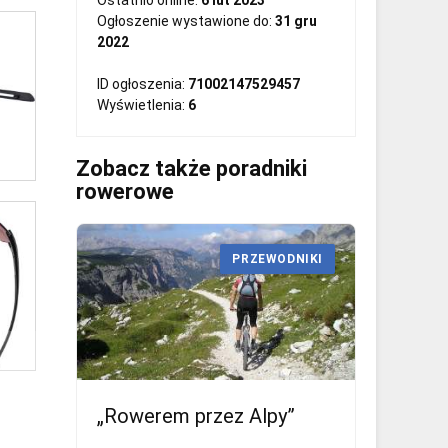
Ostatnio online:
6 lut 2023
Ogłoszenie wystawione do:
31 gru
2022
ID ogłoszenia:
71002147529457
Wyświetlenia:
6
Zobacz także poradniki
rowerowe
PRZEWODNIKI
„Rowerem przez Alpy”