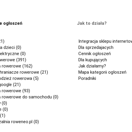
e ogłoszeń
Jak to działa?
21)
Integracja sklepu internet
a dzieci (0)
Dla sprzedajacych
ektryczne (0)
Cennik ogłoszeń
owerowe (391)
Dla kupujących
a rowerowe (162)
Jak działamy?
chraniacze rowerowe (21)
Mapa kategorii ogłoszeń
odzież rowerowa (5)
Poradniki
google (21)
a rowerowe (93)
a rowerowe do samochodu (0)
 (0)
 (0)
(1)
lnia roweneo.pl (0)