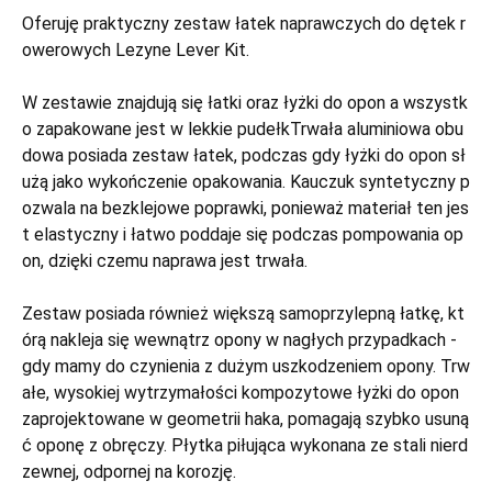
Oferuję praktyczny zestaw łatek naprawczych do dętek r
owerowych Lezyne Lever Kit.
W zestawie znajdują się łatki oraz łyżki do opon a wszystk
o zapakowane jest w lekkie pudełkTrwała aluminiowa obu
dowa posiada zestaw łatek, podczas gdy łyżki do opon sł
użą jako wykończenie opakowania. Kauczuk syntetyczny p
ozwala na bezklejowe poprawki, ponieważ materiał ten jes
t elastyczny i łatwo poddaje się podczas pompowania op
on, dzięki czemu naprawa jest trwała.
Zestaw posiada również większą samoprzylepną łatkę, kt
órą nakleja się wewnątrz opony w nagłych przypadkach -
gdy mamy do czynienia z dużym uszkodzeniem opony. Trw
ałe, wysokiej wytrzymałości kompozytowe łyżki do opon
zaprojektowane w geometrii haka, pomagają szybko usuną
ć oponę z obręczy. Płytka piłująca wykonana ze stali nierd
zewnej, odpornej na korozję.