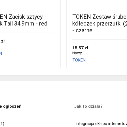
N Zacisk sztycy
TOKEN Zestaw śrube
k Tail 34,9mm - red
kółeczek przerzutki (
- czarne
 zł
15.57 zł
N
Nowy
TOKEN
e ogłoszeń
Jak to działa?
21)
Integracja sklepu internet