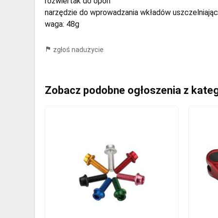
rozwiertak do opon
narzędzie do wprowadzania wkładów uszczelniają
waga: 48g
zgłoś nadużycie
Zobacz podobne ogłoszenia z kateg