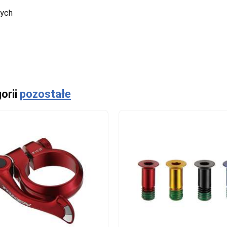
cych
orii
pozostałe