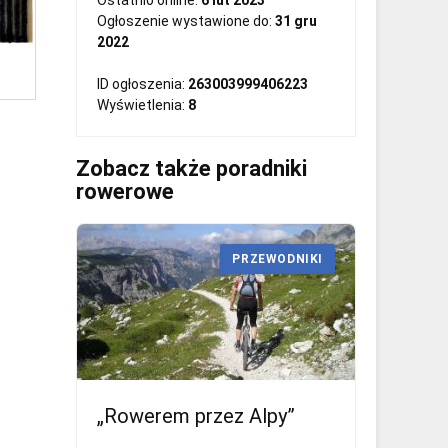
Ostatnio online:
6 lut 2023
Ogłoszenie wystawione do:
31 gru
2022
ID ogłoszenia:
263003999406223
Wyświetlenia:
8
Zobacz także poradniki
rowerowe
PRZEWODNIKI
„Rowerem przez Alpy”