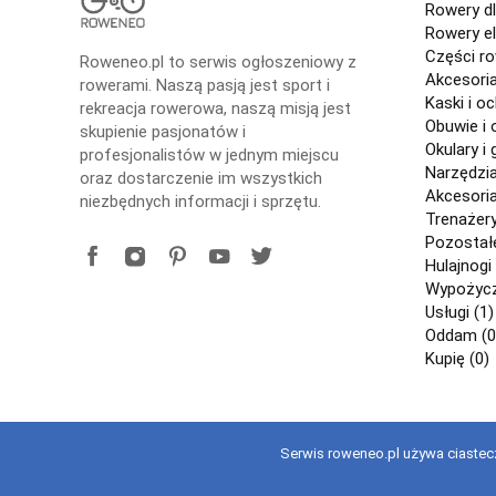
Rowery dl
Rowery el
Części r
Roweneo.pl to serwis ogłoszeniowy z
Akcesori
rowerami. Naszą pasją jest sport i
Kaski i o
rekreacja rowerowa, naszą misją jest
Obuwie i 
skupienie pasjonatów i
Okulary i 
profesjonalistów w jednym miejscu
Narzędzi
oraz dostarczenie im wszystkich
Akcesori
niezbędnych informacji i sprzętu.
Trenażery
Pozostałe
Hulajnogi 
Wypożycza
Usługi (1)
Oddam (0
Kupię (0)
Serwis roweneo.pl używa ciastecz
Copyright © 2021 roweneo.pl Wszelkie prawa zastrzeżone. Korzy