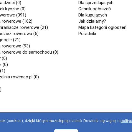
a dzieci (0)
Dla sprzedajacych
ektryczne (0)
Cennik ogłoszeń
owerowe (391)
Dla kupujących
a rowerowe (162)
Jak działamy?
chraniacze rowerowe (21)
Mapa kategorii ogłoszeń
odzież rowerowa (5)
Poradniki
google (21)
a rowerowe (93)
a rowerowe do samochodu (0)
 (0)
 (0)
(1)
lnia roweneo.pl (0)
)
ek (cookies), dzięki którym może lepiej działać. Dowiedz się więcej o
polity
stanie z serwisu oznacza akceptację regulaminu.
regulaminu
.