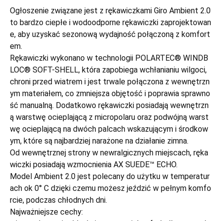
Ogłoszenie związane jest z rękawiczkami Giro Ambient 2.0
to bardzo ciepłe i wodoodporne rękawiczki zaprojektowan
e, aby uzyskać sezonową wydajność połączoną z komfort
em.
Rękawiczki wykonano w technologii POLARTEC® WINDB
LOC® SOFT-SHELL, która zapobiega wchłanianiu wilgoci,
chroni przed wiatrem i jest trwale połączona z wewnętrzn
ym materiałem, co zmniejsza objętość i poprawia sprawno
ść manualną. Dodatkowo rękawiczki posiadają wewnętrzn
ą warstwę ocieplającą z micropolaru oraz podwójną warst
wę ocieplającą na dwóch palcach wskazującym i środkow
ym, które są najbardziej narażone na działanie zimna.
Od wewnętrznej strony w newralgicznych miejscach, ręka
wiczki posiadają wzmocnienia AX SUEDE™ ECHO.
Model Ambient 2.0 jest polecany do użytku w temperatur
ach ok 0° C dzięki czemu możesz jeździć w pełnym komfo
rcie, podczas chłodnych dni.
Najważniejsze cechy: