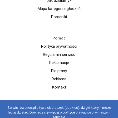
Jak działamy?
Mapa kategorii ogłoszeń
Poradniki
Pomoc
Polityka prywatności
Regulamin serwisu
Reklamacje
Dla prasy
Reklama
Kontakt
Copyright © 2021 roweneo.pl Wszelkie prawa zastrzeżone.
Serwis roweneo.pl używa ciasteczek (cookies), dzięki którym może
Korzystanie z serwisu oznacza akceptację regulaminu.
regulaminu
.
lepiej działać. Dowiedz się więcej o
polityce prywatności
w naszym
serwisie.