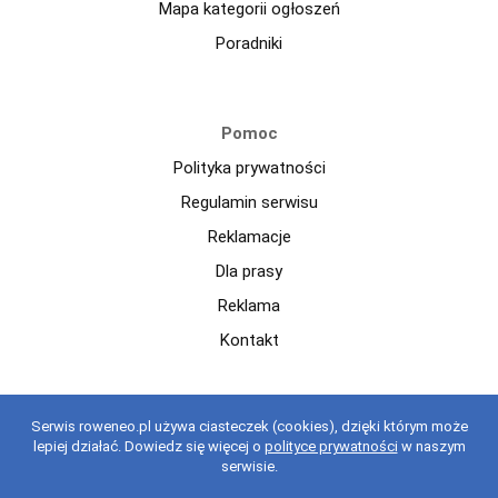
Mapa kategorii ogłoszeń
Poradniki
Pomoc
Polityka prywatności
Regulamin serwisu
Reklamacje
Dla prasy
Reklama
Kontakt
Copyright © 2021 roweneo.pl Wszelkie prawa zastrzeżone.
Serwis roweneo.pl używa ciasteczek (cookies), dzięki którym może
Korzystanie z serwisu oznacza akceptację regulaminu.
regulaminu
.
lepiej działać. Dowiedz się więcej o
polityce prywatności
w naszym
serwisie.