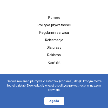
Pomoc
Polityka prywatności
Regulamin serwisu
Reklamacje
Dla prasy
Reklama
Kontakt
Copyright © 2021 roweneo.pl Wszelkie prawa zastrzeżone.
Serwis roweneo.pl używa ciasteczek (cookies), dzięki którym może
Korzystanie z serwisu oznacza akceptację regulaminu.
regulaminu
.
lepiej działać. Dowiedz się więcej o
polityce prywatności
w naszym
serwisie.
Zgoda
Kategorie
Dodaj ogłoszenie
Ulubione
Szukaj
Moje konto