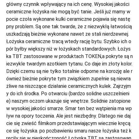
główny czynnik wpływający na ich cenę. Wysokiej jakości
ceramiczne łożyska nie mogą być tanie. Jeśli już mamy w
pocie czoła wykonane kulki ceramiczne pojawia się nastę
pny problem. Są one tak twarde, że z niezwykłą łatwością
uszkadzają bieżnie wykonane nawet ze stali nierdzewnej.
Łożyska ceramiczne tracą wtedy rację bytu. Szybko ich o
pór byłby większy niż w łożyskach standardowych. Łożys
ka TBT zastosowane w produktach TOKEN,a pokryte są n
iezwykle twardym azotkiem tytanu. Co daje im złoty kolor.
Dzięki czemu są nie tylko totalnie odporne na korozję ale r
ównież bieżnie pokryte tym związkiem zupełnie są niewra
żliwe na niszczące działanie ceramicznych kulek. Zajrzyjm
y do ich środka. Po otwarciu (bardzo solidne uszczelnieni
e) naszym oczom ukazuje się wnętrze. Solidnie zatopione
w wysokiej jakości smarze. Smar ten bez wątpienia ma wp
ływ na opory toczenia. Ale jest niezbędny. Dlatego nie daj
cie się zwieść filmikom przedstawiającym wiecznie kręcą
ce się łożyska. po pozbawieniu smaru nasze łożyska też k
ręciły się w nieskończoność Łożyska TBT są zastosowan