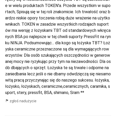
e w wielu produktach TOKEN'a. Przede wszystkim w supo
rtach, Spisują się w tej roli znakomicie. Ich trwałość oraz b
ardzo niskie opory toczenia robią duże wrażenie na użytko
wnikach. TOKEN w zasadzie wszystkich rodzajach suport
ów ma wersję z łożyskami TBT od standardowych wkręca
nych BSA po najlepsze w tej chwili suporty PressFit na ryn
ku NINJA. Podsumowując... dla kogo są łożyska TBT? Łoż
yska ceramiczne przeznaczone są dla wymagających row
erzystów. Dla osób szukających oszczędności w generow
anej mocy nie ryzykując przy tym na niezawodności. Dla os
ób dbających o sprzęt. Łożyska te są trwałe i odporne na
zaniedbania lecz jeśli o nie dbamy odwdzięczą się niesamo
witą pracą przyczynając się do naszego sukcesu. łożyska,
łożysko, łożyskach, ceramiczne,ceramicznych, caramika, s
uport, stery, pressfit, BSA, shimano, Sram **
zgłoś nadużycie