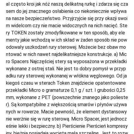
al często kroi jak nóż naszą delikatną rurkę i zdarza się cza
sem do jej znacznego osłabienia co niekoniecznie wpływa
na nasze bezpieczeństwo. Przyjrzyjcie się przy okazji swoi
m widelcom czy nie macie widocznych na nich nacięć. Ste
ry TOKEN zostały zmodyfikowane w ten sposób, aby ele
menty jakie wchodzą w ich skład w żaden sposób nie pow
odowały uszkodzeń rury sterowej. Możecie bez obaw mo
ntować w nich nawet najdelikatniejsze konstrukcje. a) Mic
ro Spacers Najczęściej stery są wyposażona w przekładki
wykonane z ostrej stali. Nie jest to dobry pomysł w przyp
adku rury sterowej wykonanej w włókna węglowego. Od ja
kiegoś czasu w sterach Token znajdziecie opatentowane
przekładki Micro o gramaturze 0,1 g / szt. I grubości 0,25
mm, wykonane z PET (powszechnie znanego jako polieste
r). Są kompatybilne z większością smarów i płynów używa
nych w rowerze. Macie pewność, że element dystansowy
nie werżnie się w rurę sterową. Micro Spacer, jest jednocz
eśnie lekki i bezpieczny. b) Pierścienie Pierścień kompresy
jny, bieżnia posiadają wyciętą małą szczelinę. Jest to rozw