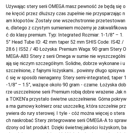
Używając stery serii OMEGA masz pewność że będą się o
ne kręcić przez dłuższy czas zupełnie nie przysparzając n
am kłopotów. Zostały one wszechstronnie przetestowan
e, dlatego z czystym sumieniem możemy je zakwalifikowa
ć do klasy premium. Typ: Integrated Rozmiar: 1-1/8” – 1.
5” Head Tube ID: 42 mm taper 52 mm SHIS Code: IS42 /
28.6 | IS52 / 40 Łożyska: Premium Waga: 90 gram Stery O
MEGA-A83 Stery z serii Omega w sumie nie wyszczególni
ają się niczym szczególnym. Solidne, dobrze wykonane i u
szczelnione, z fajnymi łożyskami... powinny długo spisywa
ć się w sposób nienaganny. Stery semi-integrated, taper 1
-1/8” – 1.5”, ważące około 90 gram - czarne. Łożyska dob
rze uszczelnione serii Premium robią dobre wrażenie Jak n
a TOKEN’a przystało świetne uszczelnienie. Górna pokryw
a ma gumowy kołnierz oraz uszczelkę, która szczelnie prz
ywiera do rury sterowej. I tyle - cóż można więcej o stera
ch naskrobać Stery zintegrowane serii OMEGA-A to spraw
dzony od lat produkt. Dzięki świetnej jakości łożyskom, ba