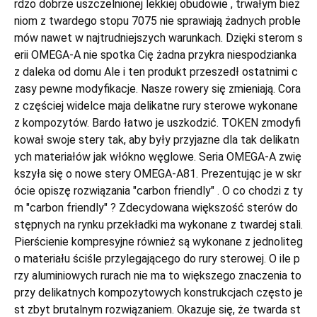
rdzo dobrze uszczelnionej lekkiej obudowie , trwałym bież
niom z twardego stopu 7075 nie sprawiają żadnych proble
mów nawet w najtrudniejszych warunkach. Dzięki sterom s
erii OMEGA-A nie spotka Cię żadna przykra niespodzianka
z daleka od domu Ale i ten produkt przeszedł ostatnimi c
zasy pewne modyfikacje. Nasze rowery się zmieniają. Cora
z częściej widelce maja delikatne rury sterowe wykonane
z kompozytów. Bardo łatwo je uszkodzić. TOKEN zmodyfi
kował swoje stery tak, aby były przyjazne dla tak delikatn
ych materiałów jak włókno węglowe. Seria OMEGA-A zwię
kszyła się o nowe stery OMEGA-A81. Prezentując je w skr
ócie opiszę rozwiązania "carbon friendly" . O co chodzi z ty
m "carbon friendly" ? Zdecydowana większość sterów do
stępnych na rynku przekładki ma wykonane z twardej stali.
Pierścienie kompresyjne również są wykonane z jednoliteg
o materiału ściśle przylegającego do rury sterowej. O ile p
rzy aluminiowych rurach nie ma to większego znaczenia to
przy delikatnych kompozytowych konstrukcjach często je
st zbyt brutalnym rozwiązaniem. Okazuje się, że twarda st