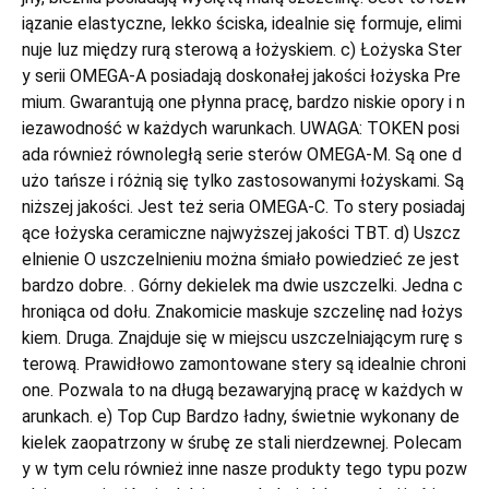
iązanie elastyczne, lekko ściska, idealnie się formuje, elimi
nuje luz między rurą sterową a łożyskiem. c) Łożyska Ster
y serii OMEGA-A posiadają doskonałej jakości łożyska Pre
mium. Gwarantują one płynna pracę, bardzo niskie opory i n
iezawodność w każdych warunkach. UWAGA: TOKEN posi
ada również równoległą serie sterów OMEGA-M. Są one d
użo tańsze i różnią się tylko zastosowanymi łożyskami. Są
niższej jakości. Jest też seria OMEGA-C. To stery posiadaj
ące łożyska ceramiczne najwyższej jakości TBT. d) Uszcz
elnienie O uszczelnieniu można śmiało powiedzieć ze jest
bardzo dobre. . Górny dekielek ma dwie uszczelki. Jedna c
hroniąca od dołu. Znakomicie maskuje szczelinę nad łożys
kiem. Druga. Znajduje się w miejscu uszczelniającym rurę s
terową. Prawidłowo zamontowane stery są idealnie chroni
one. Pozwala to na długą bezawaryjną pracę w każdych w
arunkach. e) Top Cup Bardzo ładny, świetnie wykonany de
kielek zaopatrzony w śrubę ze stali nierdzewnej. Polecam
y w tym celu również inne nasze produkty tego typu pozw