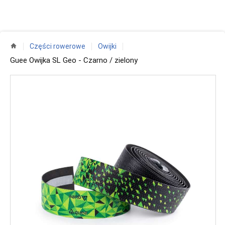
Części rowerowe
Owijki
Guee Owijka SL Geo - Czarno / zielony