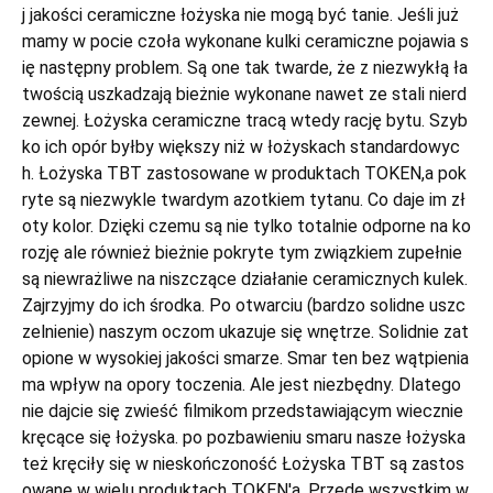
j jakości ceramiczne łożyska nie mogą być tanie. Jeśli już
mamy w pocie czoła wykonane kulki ceramiczne pojawia s
ię następny problem. Są one tak twarde, że z niezwykłą ła
twością uszkadzają bieżnie wykonane nawet ze stali nierd
zewnej. Łożyska ceramiczne tracą wtedy rację bytu. Szyb
ko ich opór byłby większy niż w łożyskach standardowyc
h. Łożyska TBT zastosowane w produktach TOKEN,a pok
ryte są niezwykle twardym azotkiem tytanu. Co daje im zł
oty kolor. Dzięki czemu są nie tylko totalnie odporne na ko
rozję ale również bieżnie pokryte tym związkiem zupełnie
są niewrażliwe na niszczące działanie ceramicznych kulek.
Zajrzyjmy do ich środka. Po otwarciu (bardzo solidne uszc
zelnienie) naszym oczom ukazuje się wnętrze. Solidnie zat
opione w wysokiej jakości smarze. Smar ten bez wątpienia
ma wpływ na opory toczenia. Ale jest niezbędny. Dlatego
nie dajcie się zwieść filmikom przedstawiającym wiecznie
kręcące się łożyska. po pozbawieniu smaru nasze łożyska
też kręciły się w nieskończoność Łożyska TBT są zastos
owane w wielu produktach TOKEN'a. Przede wszystkim w