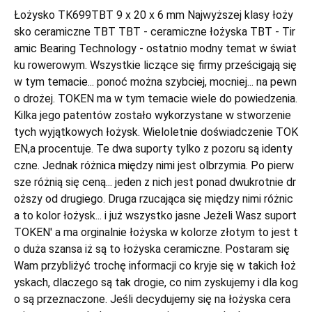
Łożysko TK699TBT 9 x 20 x 6 mm Najwyższej klasy łoży
sko ceramiczne TBT TBT - ceramiczne łożyska TBT - Tir
amic Bearing Technology - ostatnio modny temat w świat
ku rowerowym. Wszystkie liczące się firmy prześcigają się
w tym temacie... ponoć można szybciej, mocniej... na pewn
o drożej. TOKEN ma w tym temacie wiele do powiedzenia.
Kilka jego patentów zostało wykorzystane w stworzenie
tych wyjątkowych łożysk. Wieloletnie doświadczenie TOK
EN,a procentuje. Te dwa suporty tylko z pozoru są identy
czne. Jednak różnica między nimi jest olbrzymia. Po pierw
sze różnią się ceną... jeden z nich jest ponad dwukrotnie dr
oższy od drugiego. Druga rzucająca się między nimi różnic
a to kolor łożysk... i już wszystko jasne Jeżeli Wasz suport
TOKEN' a ma orginalnie łożyska w kolorze złotym to jest t
o duża szansa iż są to łożyska ceramiczne. Postaram się
Wam przybliżyć trochę informacji co kryje się w takich łoż
yskach, dlaczego są tak drogie, co nim zyskujemy i dla kog
o są przeznaczone. Jeśli decydujemy się na łożyska cera