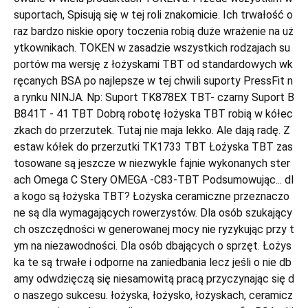
suportach, Spisują się w tej roli znakomicie. Ich trwałość o
raz bardzo niskie opory toczenia robią duże wrażenie na uż
ytkownikach. TOKEN w zasadzie wszystkich rodzajach su
portów ma wersję z łożyskami TBT od standardowych wk
ręcanych BSA po najlepsze w tej chwili suporty PressFit n
a rynku NINJA. Np: Suport TK878EX TBT- czarny Suport B
B841T - 41 TBT Dobrą robotę łożyska TBT robią w kółec
zkach do przerzutek. Tutaj nie maja lekko. Ale dają radę. Z
estaw kółek do przerzutki TK1733 TBT Łożyska TBT zas
tosowane są jeszcze w niezwykle fajnie wykonanych ster
ach Omega C Stery OMEGA -C83-TBT Podsumowując... dl
a kogo są łożyska TBT? Łożyska ceramiczne przeznaczo
ne są dla wymagających rowerzystów. Dla osób szukający
ch oszczędności w generowanej mocy nie ryzykując przy t
ym na niezawodności. Dla osób dbających o sprzęt. Łożys
ka te są trwałe i odporne na zaniedbania lecz jeśli o nie db
amy odwdzięczą się niesamowitą pracą przyczynając się d
o naszego sukcesu. łożyska, łożysko, łożyskach, ceramicz