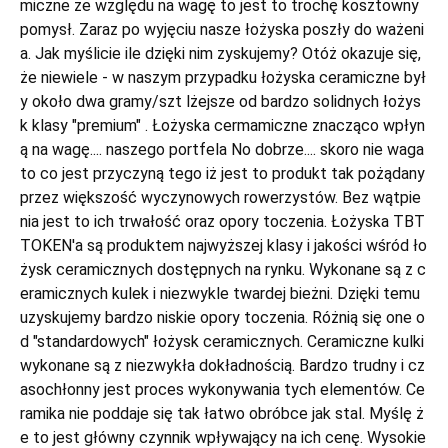
miczne ze względu na wagę to jest to trochę kosztowny
pomysł. Zaraz po wyjęciu nasze łożyska poszły do ważeni
a. Jak myślicie ile dzięki nim zyskujemy? Otóż okazuje się,
że niewiele - w naszym przypadku łożyska ceramiczne był
y około dwa gramy/szt lżejsze od bardzo solidnych łożys
k klasy "premium" . Łożyska cermamiczne znacząco wpłyn
ą na wagę.... naszego portfela No dobrze.... skoro nie waga
to co jest przyczyną tego iż jest to produkt tak pożądany
przez większość wyczynowych rowerzystów. Bez wątpie
nia jest to ich trwałość oraz opory toczenia. Łożyska TBT
TOKEN'a są produktem najwyższej klasy i jakości wśród ło
żysk ceramicznych dostępnych na rynku. Wykonane są z c
eramicznych kulek i niezwykle twardej bieżni. Dzięki temu
uzyskujemy bardzo niskie opory toczenia. Różnią się one o
d "standardowych" łożysk ceramicznych. Ceramiczne kulki
wykonane są z niezwykła dokładnością. Bardzo trudny i cz
asochłonny jest proces wykonywania tych elementów. Ce
ramika nie poddaje się tak łatwo obróbce jak stal. Myślę ż
e to jest główny czynnik wpływający na ich cenę. Wysokie