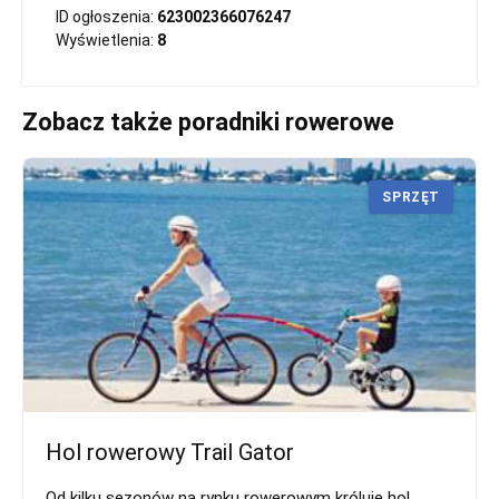
ID ogłoszenia:
623002366076247
Wyświetlenia:
8
Zobacz także poradniki rowerowe
SPRZĘT
Hol rowerowy Trail Gator
Od kilku sezonów na rynku rowerowym króluje hol