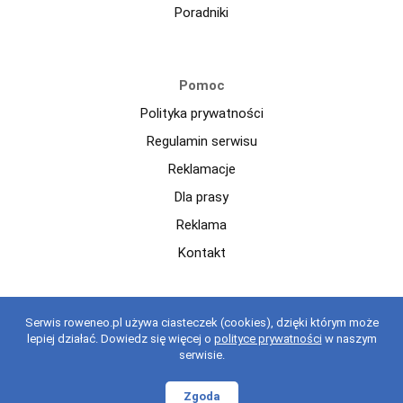
Poradniki
Pomoc
Polityka prywatności
Regulamin serwisu
Reklamacje
Dla prasy
Reklama
Kontakt
Copyright © 2021 roweneo.pl Wszelkie prawa zastrzeżone.
Serwis roweneo.pl używa ciasteczek (cookies), dzięki którym może
Korzystanie z serwisu oznacza akceptację regulaminu.
regulaminu
.
lepiej działać. Dowiedz się więcej o
polityce prywatności
w naszym
serwisie.
Zgoda