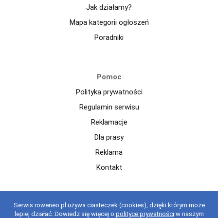
Jak działamy?
Mapa kategorii ogłoszeń
Poradniki
Pomoc
Polityka prywatności
Regulamin serwisu
Reklamacje
Dla prasy
Reklama
Kontakt
Copyright © 2021 roweneo.pl Wszelkie prawa zastrzeżone.
Serwis roweneo.pl używa ciasteczek (cookies), dzięki którym może
Korzystanie z serwisu oznacza akceptację regulaminu.
regulaminu
.
lepiej działać. Dowiedz się więcej o
polityce prywatności
w naszym