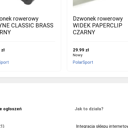
onek rowerowy
Dzwonek rowerowy
YNE CLASSIC BRASS
WIDEK PAPERCLIP
RNY
CZARNY
 zł
29.99 zł
Nowy
Sport
PolarSport
e ogłoszeń
Jak to działa?
21)
Integracja sklepu internet