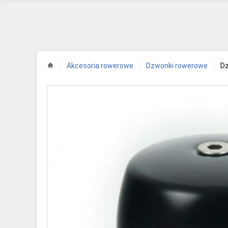
D
Akcesoria rowerowe
Dzwonki rowerowe