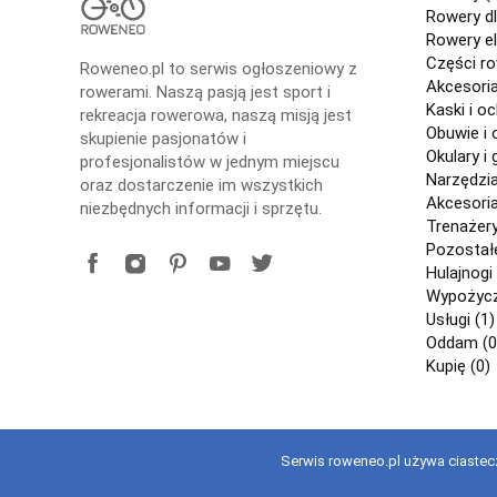
Rowery dl
Rowery el
Części r
Roweneo.pl to serwis ogłoszeniowy z
Akcesori
rowerami. Naszą pasją jest sport i
Kaski i o
rekreacja rowerowa, naszą misją jest
Obuwie i 
skupienie pasjonatów i
Okulary i 
profesjonalistów w jednym miejscu
Narzędzi
oraz dostarczenie im wszystkich
Akcesori
niezbędnych informacji i sprzętu.
Trenażery
Pozostałe
Hulajnogi 
Wypożycza
Usługi (1)
Oddam (0
Kupię (0)
Serwis roweneo.pl używa ciastecz
Copyright © 2021 roweneo.pl Wszelkie prawa zastrzeżone. Korzy