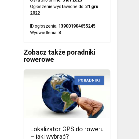
Ostatnio online:
6 lut 2023
Ogłoszenie wystawione do:
31 gru
2022
ID ogłoszenia:
139001904655245
Wyświetlenia:
8
Zobacz także poradniki
rowerowe
PORADNIKI
Lokalizator GPS do roweru
– jaki wybrać?