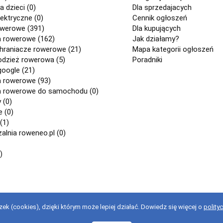
a dzieci (0)
Dla sprzedajacych
ektryczne (0)
Cennik ogłoszeń
owerowe (391)
Dla kupujących
a rowerowe (162)
Jak działamy?
chraniacze rowerowe (21)
Mapa kategorii ogłoszeń
odzież rowerowa (5)
Poradniki
google (21)
a rowerowe (93)
a rowerowe do samochodu (0)
 (0)
 (0)
(1)
lnia roweneo.pl (0)
)
ek (cookies), dzięki którym może lepiej działać. Dowiedz się więcej o
polity
stanie z serwisu oznacza akceptację regulaminu.
regulaminu
.