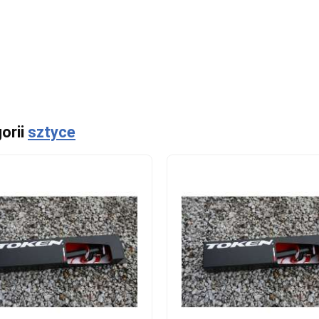
orii
sztyce