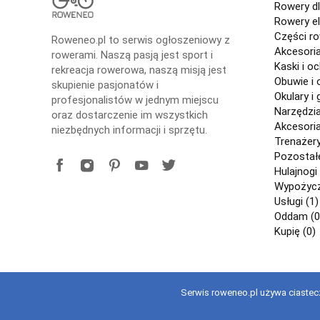
Rowery dl
Rowery el
Części r
Roweneo.pl to serwis ogłoszeniowy z
Akcesori
rowerami. Naszą pasją jest sport i
Kaski i o
rekreacja rowerowa, naszą misją jest
Obuwie i 
skupienie pasjonatów i
Okulary i 
profesjonalistów w jednym miejscu
Narzędzi
oraz dostarczenie im wszystkich
Akcesori
niezbędnych informacji i sprzętu.
Trenażery
Pozostałe
Hulajnogi 
Wypożycza
Usługi (1)
Oddam (0
Kupię (0)
Serwis roweneo.pl używa ciastecz
Copyright © 2021 roweneo.pl Wszelkie prawa zastrzeżone. Korzy