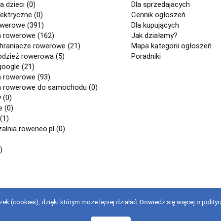
a dzieci (0)
Dla sprzedajacych
ektryczne (0)
Cennik ogłoszeń
owerowe (391)
Dla kupujących
a rowerowe (162)
Jak działamy?
chraniacze rowerowe (21)
Mapa kategorii ogłoszeń
odzież rowerowa (5)
Poradniki
google (21)
a rowerowe (93)
a rowerowe do samochodu (0)
 (0)
 (0)
(1)
lnia roweneo.pl (0)
)
ek (cookies), dzięki którym może lepiej działać. Dowiedz się więcej o
polity
stanie z serwisu oznacza akceptację regulaminu.
regulaminu
.