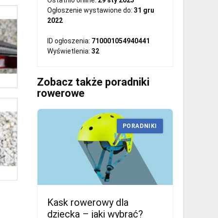
Ostatnio online:
29 sty 2023
Ogłoszenie wystawione do:
31 gru
2022
ID ogłoszenia:
710001054940441
Wyświetlenia:
32
Zobacz także poradniki
rowerowe
PORADNIKI
Kask rowerowy dla
dziecka – jaki wybrać?