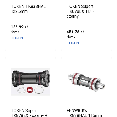
TOKEN TK838HAL
TOKEN Suport
122,5mm
TK878EX TBT-
czarny
126.99 zł
Nowy
451.78 zł
Nowy
TOKEN
TOKEN
TOKEN Suport
FENWICK's
TK878EX - czarny +
TK838HAL 116mm