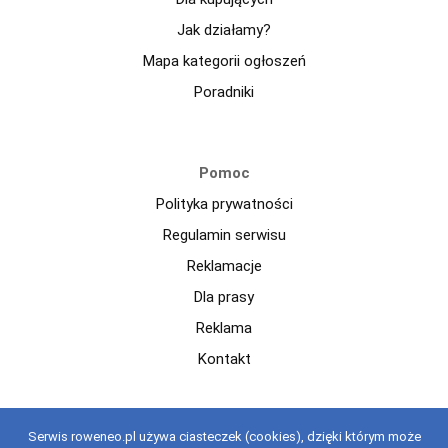
Jak działamy?
Mapa kategorii ogłoszeń
Poradniki
Pomoc
Polityka prywatności
Regulamin serwisu
Reklamacje
Dla prasy
Reklama
Kontakt
Copyright © 2021 roweneo.pl Wszelkie prawa zastrzeżone.
Serwis roweneo.pl używa ciasteczek (cookies), dzięki którym może
Korzystanie z serwisu oznacza akceptację regulaminu.
regulaminu
.