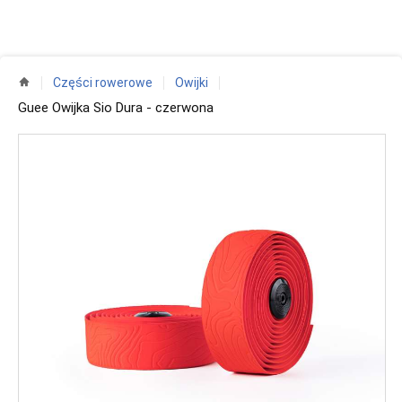
Części rowerowe
Owijki
Guee Owijka Sio Dura - czerwona