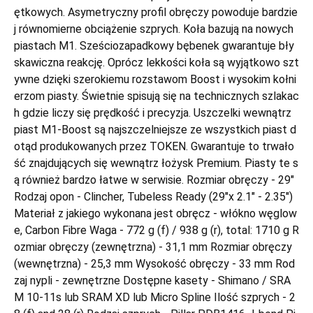
ętkowych. Asymetryczny profil obręczy powoduje bardzie
j równomierne obciążenie szprych. Koła bazują na nowych
piastach M1. Sześciozapadkowy bębenek gwarantuje bły
skawiczna reakcję. Oprócz lekkości koła są wyjątkowo szt
ywne dzięki szerokiemu rozstawom Boost i wysokim kołni
erzom piasty. Świetnie spisują się na technicznych szlakac
h gdzie liczy się prędkość i precyzja. Uszczelki wewnątrz
piast M1-Boost są najszczelniejsze ze wszystkich piast d
otąd produkowanych przez TOKEN. Gwarantuje to trwało
ść znajdujących się wewnątrz łożysk Premium. Piasty te s
ą również bardzo łatwe w serwisie. Rozmiar obręczy - 29"
Rodzaj opon - Clincher, Tubeless Ready (29"x 2.1" - 2.35")
Materiał z jakiego wykonana jest obręcz - włókno węglow
e, Carbon Fibre Waga - 772 g (f) / 938 g (r), total: 1710 g R
ozmiar obręczy (zewnętrzna) - 31,1 mm Rozmiar obręczy
(wewnętrzna) - 25,3 mm Wysokość obręczy - 33 mm Rod
zaj nypli - zewnętrzne Dostępne kasety - Shimano / SRA
M 10-11s lub SRAM XD lub Micro Spline Ilość szprych - 2