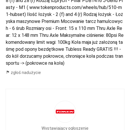
8 (f) and 28 (r) Rodzaj szprych - Pillar PDB1416 J-bend Pi
asty - M1 ( www.tokenproducts.com/wheels/hub/510-m
1-hubset) Ilość łożysk - 2 (f) and 4 (r) Rodzaj łożysk - Łoż
yska maszynowe Premium Mocowanie tarcz hamulcowyc
h - 6 śrub Rozmiary osi - Front: 15 x 110 mm Thru Axle Re
ar: 12 x 148 mm Thru Axle Maksymalne ciśnienie: 80psi Re
komendowany limit wagi: 100kg Koła maja już założoną ta
śmę pod opony bezdętkowe Tubless Ready GRATIS !!! -
do kół dorzucamy pokrowce, chroniące koła podczas tran
sportu -> (pokrowce na koła)
zgłoś nadużycie
Wystawiający ogłoszenie