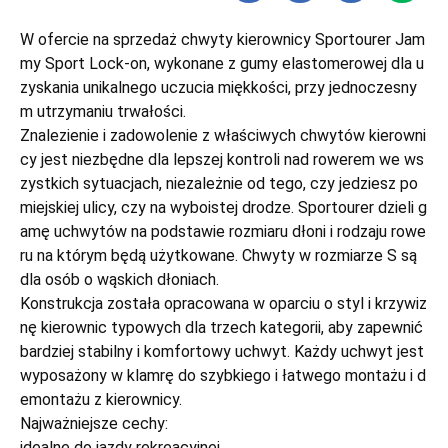
W ofercie na sprzedaż chwyty kierownicy Sportourer Jam
my Sport Lock-on, wykonane z gumy elastomerowej dla u
zyskania unikalnego uczucia miękkości, przy jednoczesny
m utrzymaniu trwałości.
Znalezienie i zadowolenie z właściwych chwytów kierowni
cy jest niezbędne dla lepszej kontroli nad rowerem we ws
zystkich sytuacjach, niezależnie od tego, czy jedziesz po
miejskiej ulicy, czy na wyboistej drodze. Sportourer dzieli g
amę uchwytów na podstawie rozmiaru dłoni i rodzaju rowe
ru na którym będą użytkowane. Chwyty w rozmiarze S są
dla osób o wąskich dłoniach.
Konstrukcja została opracowana w oparciu o styl i krzywiz
nę kierownic typowych dla trzech kategorii, aby zapewnić
bardziej stabilny i komfortowy uchwyt. Każdy uchwyt jest
wyposażony w klamrę do szybkiego i łatwego montażu i d
emontażu z kierownicy.
Najważniejsze cechy:
idealne do jazdy rekreacyjnej