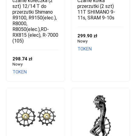
czarne kółeczka (2
Czarne kółka
szt) 12/14 T do
przerzutki (2 szt)
przerzutki Shimano
11T SHIMANO 9-
R9100, R9150(elec.),
11s, SRAM 9-10s
R8000,
R8050(elec.),RD-
RX815 (elec), R-7000
299.90 zł
(105)
Nowy
TOKEN
298.74 zł
Nowy
TOKEN