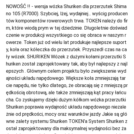
NOWOŚĆ !! - wersja wózka Shuriken dla przerzutek Shima
no 105 (R7000). Szybciej, lżej, wydajniej... wyścig producen
tów komponentów rowerowych trwa. TOKEN należy do fir
m, które wiodą prym w tej dziedzinie. Długoletnie doświad
czenie w produkcji wszystkiego co się obraca w naszym r
owerze. Token już od wielu lat produkuje najlepsze suport
y, koła oraz kółeczka do przerzutek. Przyszedł czas na ca
ły wózek. SHURIKEN Wózek z dużymi kołami przerzutki S
huriken został zaprojektowany tak, aby był najlepszy z najl
epszych . Głównym celem projektu było zwiększenie wyd
ajności układu napędowego. Większe koła zmniejszają tar
cie napędu, nie tylko dlatego, że obracają się z mniejszą pr
ędkością obrotową, ale także zmniejszają kąt pracy łańcu
cha. Co zyskujemy dzięki dużym kółkom wózka przerzutki
Shuriken poprawia wydajność układu napędowego niezale
żnie od prędkości, mocy oraz warunków jazdy Jakie są głó
wne zalety systemu Shuriken TOKEN’a System Shuriken z
ostał zaprojektowany dla maksymalnej wydajności bez ża