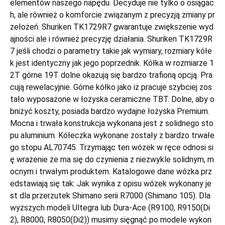
elementów naszego napędu. Decyduje nie tylko o osiągac
h, ale również o komforcie związanym z precyzją zmiany pr
zełożeń. Shuriken TK1729R7 gwarantuje zwiększenie wyd
ajności ale i również precyzję działania. Shuriken TK1729R
7 jeśli chodzi o parametry takie jak wymiary, rozmiary kółe
k jest identyczny jak jego poprzednik. Kółka w rozmiarze 1
2T górne 19T dolne okazują się bardzo trafioną opcją. Pra
cują rewelacyjnie. Górne kółko jako iż pracuje szybciej zos
tało wyposażone w łożyska ceramiczne TBT. Dolne, aby o
bniżyć koszty, posiada bardzo wydajne łożyska Premium.
Mocna i trwała konstrukcja wykonana jest z solidnego sto
pu aluminium. Kółeczka wykonane zostały z bardzo trwałe
go stopu AL70745. Trzymając ten wózek w ręce odnosi si
ę wrażenie że ma się do czynienia z niezwykle solidnym, m
ocnym i trwałym produktem. Katalogowe dane wózka prz
edstawiają się tak: Jak wynika z opisu wózek wykonany je
st dla przerzutek Shimano serii R7000 (Shimano 105). Dla
wyższych modeli Ultegra lub Dura-Ace (R9100, R9150(Di
2), R8000, R8050(Di2)) musimy sięgnąć po modele wykon