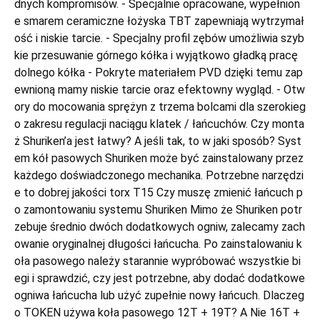
dnych kompromisów. - Specjalnie opracowane, wypełnion
e smarem ceramiczne łożyska TBT zapewniają wytrzymał
ość i niskie tarcie. - Specjalny profil zębów umożliwia szyb
kie przesuwanie górnego kółka i wyjątkowo gładką pracę
dolnego kółka - Pokryte materiałem PVD dzięki temu zap
ewnioną mamy niskie tarcie oraz efektowny wygląd. - Otw
ory do mocowania sprężyn z trzema bolcami dla szerokieg
o zakresu regulacji naciągu klatek / łańcuchów. Czy monta
ż Shuriken’a jest łatwy? A jeśli tak, to w jaki sposób? Syst
em kół pasowych Shuriken może być zainstalowany przez
każdego doświadczonego mechanika. Potrzebne narzędzi
e to dobrej jakości torx T15 Czy muszę zmienić łańcuch p
o zamontowaniu systemu Shuriken Mimo że Shuriken potr
zebuje średnio dwóch dodatkowych ogniw, zalecamy zach
owanie oryginalnej długości łańcucha. Po zainstalowaniu k
oła pasowego należy starannie wypróbować wszystkie bi
egi i sprawdzić, czy jest potrzebne, aby dodać dodatkowe
ogniwa łańcucha lub użyć zupełnie nowy łańcuch. Dlaczeg
o TOKEN używa koła pasowego 12T + 19T? A Nie 16T +