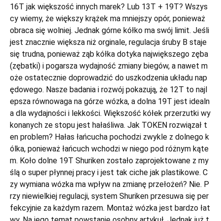
16T jak większość innych marek? Lub 13T + 19T? Wszys
cy wiemy, że większy krążek ma mniejszy opór, ponieważ
obraca się wolniej. Jednak górne kółko ma swój limit. Jeśli
jest znacznie większa niż orginale, regulacja śruby B staje
się trudna, ponieważ ząb kółka dotyka największego zęba
(zębatki) i pogarsza wydajność zmiany biegów, a nawet m
oże ostatecznie doprowadzić do uszkodzenia układu nap
ędowego. Nasze badania i rozwój pokazują, że 12T to najl
epsza równowaga na górze wózka, a dolna 19T jest idealn
a dla wydajności i lekkości. Większość kółek przerzutki wy
konanych ze stopu jest hałaśliwa. Jak TOKEN rozwiązał t
en problem? Hałas łańcucha pochodzi zwykle z dolnego k
ólka, ponieważ łańcuch wchodzi w niego pod różnym kąte
m. Koło dolne 19T Shuriken zostało zaprojektowane z my
ślą o super płynnej pracy i jest tak ciche jak plastikowe. C
zy wymiana wózka ma wpływ na zmianę przełożeń? Nie. P
rzy niewielkiej regulacji, system Shuriken przesuwa się per
fekcyjnie za każdym razem. Montaż wózka jest bardzo łat
wy. Na jego temat powstanie osobny artykuł. Jednak już t