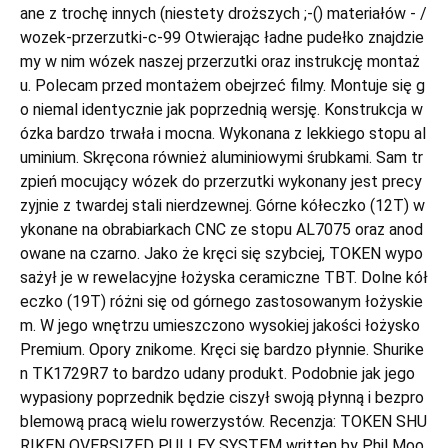
ane z trochę innych (niestety droższych ;-() materiałów - /
wozek-przerzutki-c-99 Otwierając ładne pudełko znajdzie
my w nim wózek naszej przerzutki oraz instrukcję montaż
u. Polecam przed montażem obejrzeć filmy. Montuje się g
o niemal identycznie jak poprzednią wersję. Konstrukcja w
ózka bardzo trwała i mocna. Wykonana z lekkiego stopu al
uminium. Skręcona również aluminiowymi śrubkami. Sam tr
zpień mocujący wózek do przerzutki wykonany jest precy
zyjnie z twardej stali nierdzewnej. Górne kółeczko (12T) w
ykonane na obrabiarkach CNC ze stopu AL7075 oraz anod
owane na czarno. Jako że kręci się szybciej, TOKEN wypo
sażył je w rewelacyjne łożyska ceramiczne TBT. Dolne kół
eczko (19T) różni się od górnego zastosowanym łożyskie
m. W jego wnętrzu umieszczono wysokiej jakości łożysko
Premium. Opory znikome. Kręci się bardzo płynnie. Shurike
n TK1729R7 to bardzo udany produkt. Podobnie jak jego
wypasiony poprzednik będzie ciszył swoją płynną i bezpro
blemową pracą wielu rowerzystów. Recenzja: TOKEN SHU
RIKEN OVERSIZED PULLEY SYSTEM written by Phil Moo