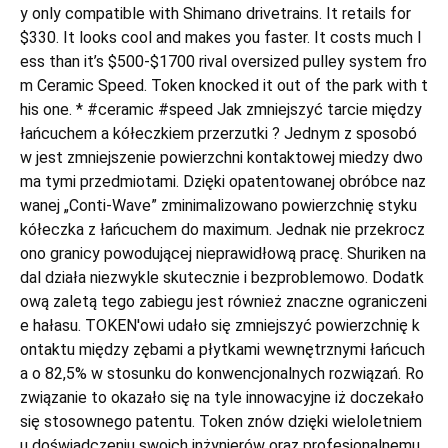
y only compatible with Shimano drivetrains. It retails for
$330. It looks cool and makes you faster. It costs much l
ess than it’s $500-$1700 rival oversized pulley system fro
m Ceramic Speed. Token knocked it out of the park with t
his one. * #ceramic #speed Jak zmniejszyć tarcie między
łańcuchem a kółeczkiem przerzutki ? Jednym z sposobó
w jest zmniejszenie powierzchni kontaktowej miedzy dwo
ma tymi przedmiotami. Dzięki opatentowanej obróbce naz
wanej „Conti-Wave” zminimalizowano powierzchnię styku
kółeczka z łańcuchem do maximum. Jednak nie przekrocz
ono granicy powodującej nieprawidłową pracę. Shuriken na
dal działa niezwykle skutecznie i bezproblemowo. Dodatk
ową zaletą tego zabiegu jest również znaczne ograniczeni
e hałasu. TOKEN'owi udało się zmniejszyć powierzchnię k
ontaktu między zębami a płytkami wewnętrznymi łańcuch
a o 82,5% w stosunku do konwencjonalnych rozwiązań. Ro
związanie to okazało się na tyle innowacyjne iż doczekało
się stosownego patentu. Token znów dzięki wieloletniem
u doświadczeniu swoich inżynierów oraz profesjonalnemu