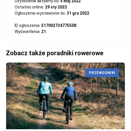
Użytkownik aktywny od:
5 maj 2022
Ostatnio online:
29 sty 2023
Ogłoszenie wystawione do:
31 gru 2022
ID ogłoszenia:
517002734775508
Wyświetlenia:
21
Zobacz także poradniki rowerowe
PRZEWODNIKI