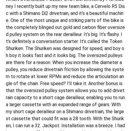
ney I recently built up my new team bike, a Cervelo R5 Dis
c with a Shimano Di2 drivetrain, and it’s a beautiful machin
e. One of the most unique and striking parts of the bike is
the completely blinged out gold and carbon fiber oversize
d pulley system on the rear derailleur. It’s big. It’s flashy. I
t’s definitely a conversation starter. It’s called the Token
Shuriken. The Shuriken was designed for speed, and boy o
h boy it looks fast and it looks big. The oversized pulleys
are there for a reason. When you increase the diameter a
pulley, you reduce drivetrain friction by allowing the syste
m to rotate at lower RPMs and reduce the articulation an
gle of the chain. Free speed? I’ll take it. Another bonus is
that the oversized pulley system allows you to add drivet
rain capacity to a short cage derailleur, enabling you to run
a larger cassette with an expanded range of gears. With
my short cage derailleur on a Shimano drivetrain, the large
st cassette that could fit was a 28 tooth. With the Shurik
en, I can run a 32. Jackpot. Installation was a breeze. I had