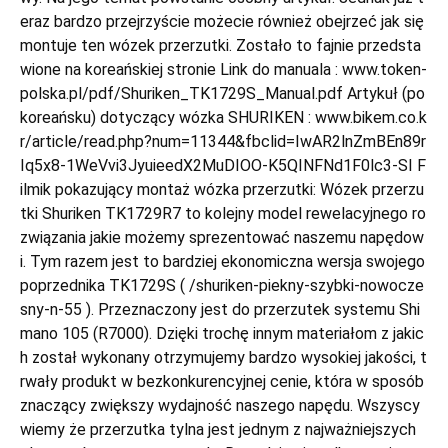
eraz bardzo przejrzyście możecie również obejrzeć jak się
montuje ten wózek przerzutki. Zostało to fajnie przedsta
wione na koreańskiej stronie Link do manuala : www.token-
polska.pl/pdf/Shuriken_TK1729S_Manual.pdf Artykuł (po
koreańsku) dotyczący wózka SHURIKEN : www.bikem.co.k
r/article/read.php?num=11344&fbclid=IwAR2lnZmBEn89r
Iq5x8-1WeVvi3JyuieedX2MuDIOO-K5QINFNd1F0lc3-SI F
ilmik pokazujący montaż wózka przerzutki: Wózek przerzu
tki Shuriken TK1729R7 to kolejny model rewelacyjnego ro
związania jakie możemy sprezentować naszemu napędow
i. Tym razem jest to bardziej ekonomiczna wersja swojego
poprzednika TK1729S ( /shuriken-piekny-szybki-nowocze
sny-n-55 ). Przeznaczony jest do przerzutek systemu Shi
mano 105 (R7000). Dzięki trochę innym materiałom z jakic
h został wykonany otrzymujemy bardzo wysokiej jakości, t
rwały produkt w bezkonkurencyjnej cenie, która w sposób
znaczący zwiększy wydajność naszego napędu. Wszyscy
wiemy że przerzutka tylna jest jednym z najważniejszych